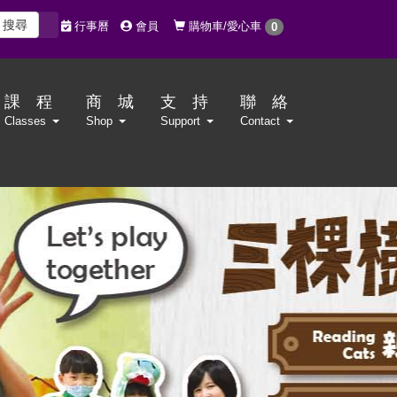
搜尋
購物車/愛心車
行事曆
會員
0
課 程
商 城
支 持
聯 絡
Classes
Shop
Support
Contact