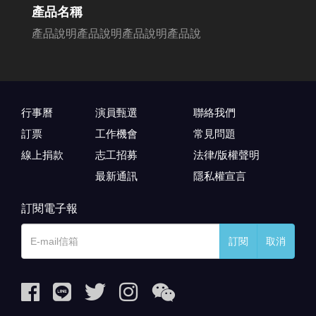
產品名稱
產品說明產品說明產品說明產品說
行事曆
演員甄選
聯絡我們
訂票
工作機會
常見問題
線上捐款
志工招募
法律/版權聲明
最新通訊
隱私權宣言
訂閱電子報
訂閱
取消