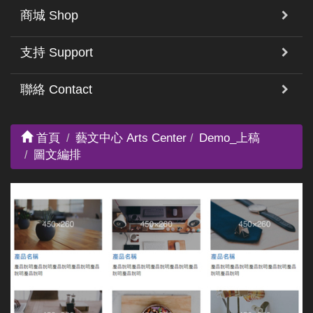
商城 Shop
支持 Support
聯絡 Contact
首頁
藝文中心 Arts Center
Demo_上稿
圖文編排