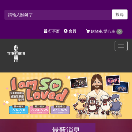
搜尋
行事曆
會員
購物車/愛心車
0
選
單
切
換
最新消息