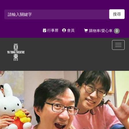
搜尋
行事曆
會員
購物車/愛心車
0
選
單
切
換