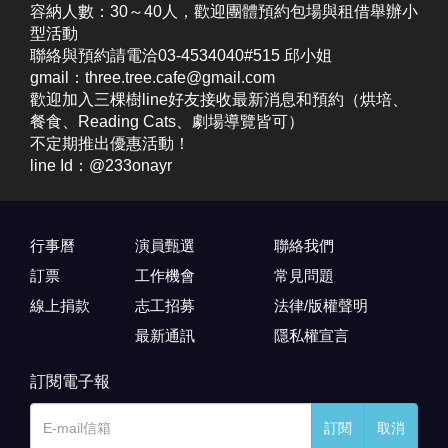
容納人數：30～40人，歡迎團體預約包場與租借舉辦小
型活動
聯絡與預約請電洽03-4534040#515 邱小姐
gmail：three.tree.cafe@gmail.com
歡迎加入三棵樹line好友接收最新消息和預約（烘培、
餐食、Reading Cats、劇場導覽皆可）
不定期推出優惠活動！
line Id：@233onayr
行事曆
演員甄選
聯絡我們
訂票
工作機會
常見問題
線上捐款
志工招募
法律/版權聲明
最新通訊
隱私權宣言
訂閱電子報
訂閱
取消