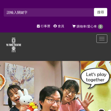
搜尋
行事曆
會員
購物車/愛心車
0
選
單
切
換