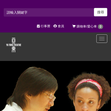
搜尋
行事曆
會員
購物車/愛心車
0
選
單
切
換