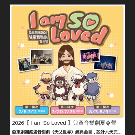
2026【 I am So Loved 】兒童音樂劇夏令營
亞東劇團嚴選音樂劇《天父世界》經典曲目，設計六天完整且豐富的課程與排演，不僅學習表演，更是從中學習美好的品格，並將在最後一天呈現，歡迎攜家帶眷共襄盛舉。