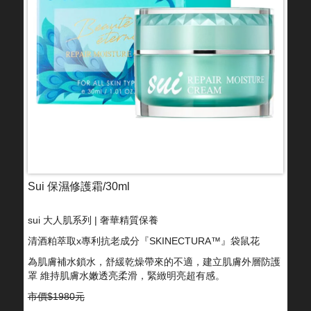
Sui 保濕修護霜/30ml
sui 大人肌系列 | 奢華精質保養
清酒粕萃取x專利抗老成分『SKINECTURA™』袋鼠花
為肌膚補水鎖水，舒緩乾燥帶來的不適，建立肌膚外層防護
罩 維持肌膚水嫩透亮柔滑，緊緻明亮超有感。
市價$1980元