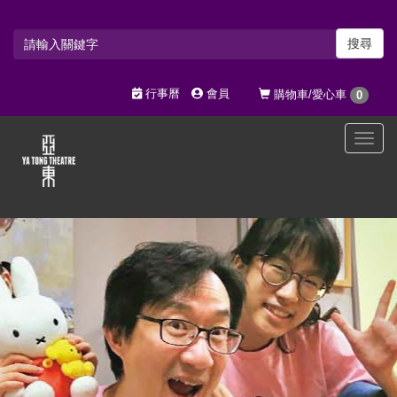
搜尋
行事曆
會員
購物車/愛心車
0
選
單
切
換