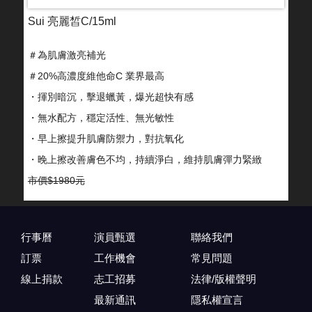
Sui 亮麗皙C/15ml
＃為肌膚激亮補光
＃20%高濃度維他命C 業界最高
・揮別暗沉，擊退蠟黃，爆光超快有感
・無水配方，穩定活性、無光敏性
・早上擦提升肌膚防禦力，對抗氧化
・晚上擦改善膚色不均，持續淨白，維持肌膚彈力緊緻
市價$1980元
$1,800
行事曆
演員甄選
聯絡我們
詳細介紹
訂票
工作機會
常見問題
線上捐款
志工招募
法律/版權聲明
最新通訊
隱私權宣言