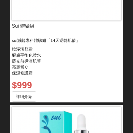
Sui 體驗組
sui減齡專科體驗組「14天逆轉肌齡」
胺淨潔顏霜
醒膚平衡化妝水
藍光前導滴肌菁
亮麗皙Ｃ
保濕修護霜
$999
詳細介紹