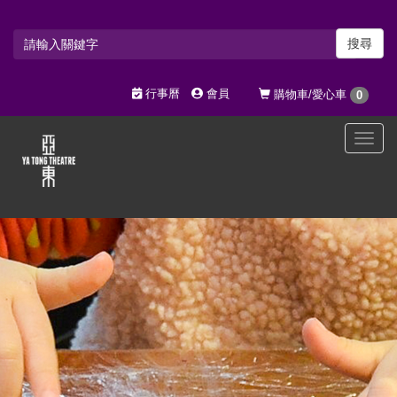
搜尋
行事曆
會員
購物車/愛心車
0
選
單
切
換