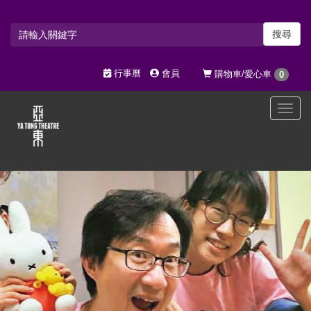
搜尋
行事曆
會員
購物車/愛心車
0
選
單
切
換