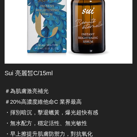
Sui 亮麗皙C/15ml
＃為肌膚激亮補光
＃20%高濃度維他命C 業界最高
・揮別暗沉，擊退蠟黃，爆光超快有感
・無水配方，穩定活性、無光敏性
・早上擦提升肌膚防禦力，對抗氧化