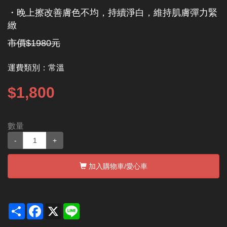
・晚上擦改善膚色不均，持續淨白，維持肌膚彈力緊
緻
市價$1980元
運費類別：
常溫
$1,800
數量
-
+
加入購物車
/愛心車
Share
Facebook
X
Line