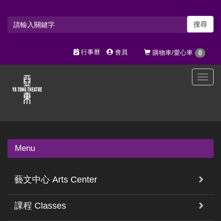
搜尋
行事曆
會員
購物車/愛心車
0
選
單
切
換
Menu
藝文中心 Arts Center
課程 Classes