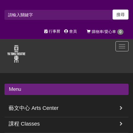
搜尋
行事曆
會員
購物車/愛心車
0
選
單
切
換
Menu
藝文中心 Arts Center
課程 Classes