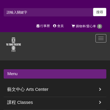
搜尋
行事曆
會員
購物車/愛心車
0
選
單
切
換
Menu
藝文中心 Arts Center
課程 Classes