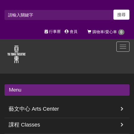
搜尋
行事曆
會員
購物車/愛心車
0
選
單
切
換
Menu
藝文中心 Arts Center
課程 Classes