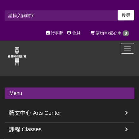
搜尋
行事曆
會員
購物車/愛心車
0
選
單
切
換
Menu
藝文中心 Arts Center
課程 Classes