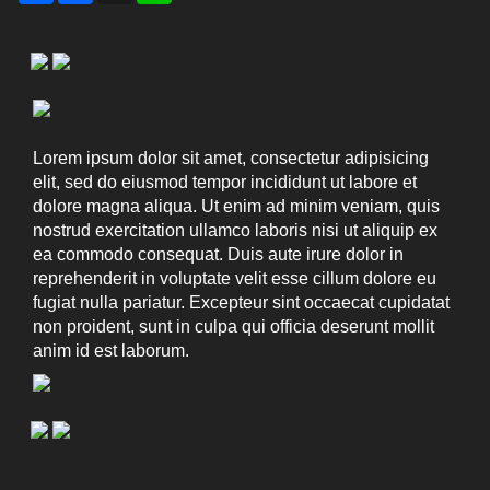
Lorem ipsum dolor sit amet, consectetur adipisicing
elit, sed do eiusmod tempor incididunt ut labore et
dolore magna aliqua. Ut enim ad minim veniam, quis
nostrud exercitation ullamco laboris nisi ut aliquip ex
ea commodo consequat. Duis aute irure dolor in
reprehenderit in voluptate velit esse cillum dolore eu
fugiat nulla pariatur. Excepteur sint occaecat cupidatat
non proident, sunt in culpa qui officia deserunt mollit
anim id est laborum.