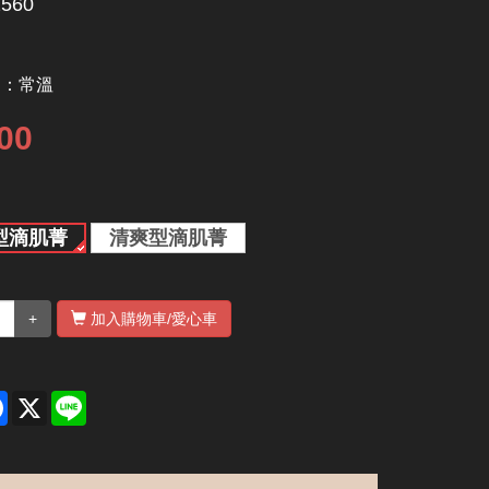
560
別：
常溫
00
型滴肌菁
清爽型滴肌菁
+
加入購物車
/愛心車
re
Facebook
X
Line