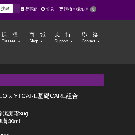
搜尋
購物車/愛心車
行事曆
會員
0
課 程
商 城
支 持
聯 絡
Classes
Shop
Support
Contact
LO x YTCARE基礎CARE組合
潔顏霜30g
菁30ml