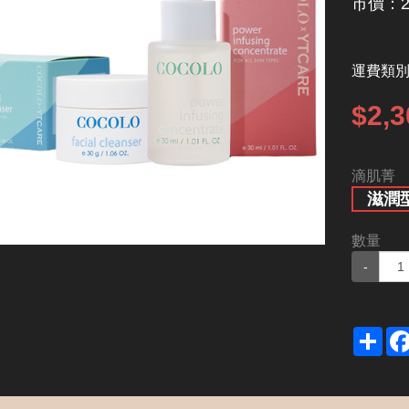
市價：2
運費類
$2,3
滴肌菁
滋潤
數量
-
Sha