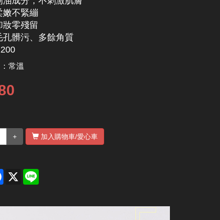
物油成分，不刺激肌膚
柔嫩不緊繃
卸妝零殘留
毛孔髒污、多餘角質
200
別：
常溫
80
+
加入購物車
/愛心車
re
Facebook
X
Line