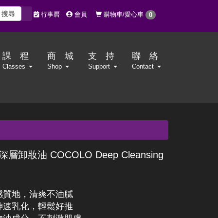
搜尋
購物車/愛心車
行事曆
會員
0
課 程
商 城
支 持
聯 絡
Classes
Shop
Support
Contact
層卸妝油 COCOLO Deep Cleansing
感質地，清爽不油膩
神速乳化，輕鬆好推