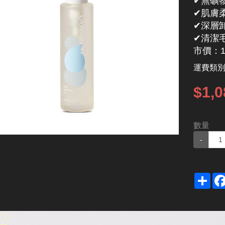
✔無礦
✔肌膚
✔深層
✔清潔
市價：1
運費類
$1,0
數量
-
Sha