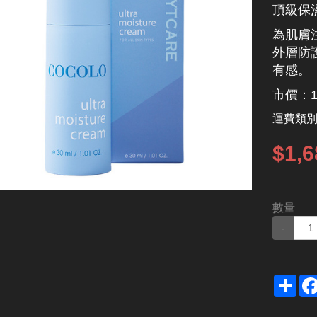
頂級保
為肌膚
外層防
有感。
市價：1
運費類
$1,6
數量
-
Sha