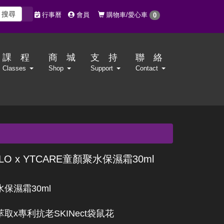
搜尋
購物車/愛心車
行事曆
會員
0
課 程
商 城
支 持
聯 絡
Classes
Shop
Support
Contact
LO x YTCARE童顏聚水保濕霜30ml
保濕霜30ml
取x專利抗老SKINect袋鼠花