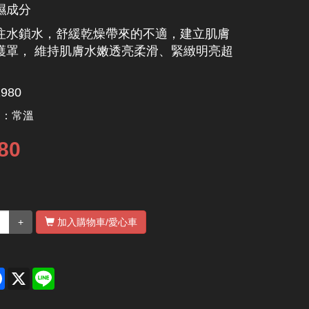
濕成分
注水鎖水，舒緩乾燥帶來的不適，建立肌膚
護罩， 維持肌膚水嫩透亮柔滑、緊緻明亮超
980
別：
常溫
80
+
加入購物車
/愛心車
re
Facebook
X
Line