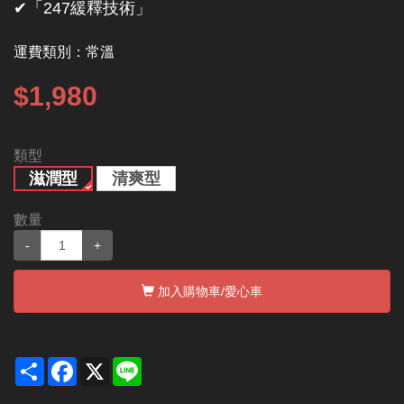
✔︎「247緩釋技術」
運費類別：
常溫
$1,980
類型
滋潤型
清爽型
數量
-
+
加入購物車
/愛心車
Share
Facebook
X
Line