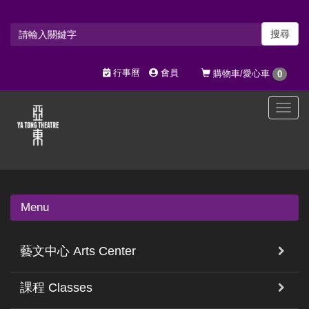
搜尋
行事曆
會員
購物車/愛心車
0
選
單
切
換
Menu
藝文中心 Arts Center
課程 Classes