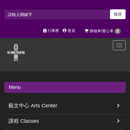
搜尋
行事曆
會員
購物車/愛心車
0
選
單
切
換
Menu
藝文中心 Arts Center
課程 Classes