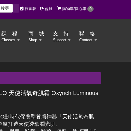
搜尋
購物車/愛心車
行事曆
會員
0
課 程
商 城
支 持
聯 絡
Classes
Shop
Support
Contact
LO 天使活氧奇肌霜 Oxyrich Luminous
OLO劃時代保養型養膚神器「天使活氧奇肌
輕鬆打造天使透氧潤光肌。