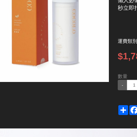
懶人必
秒立即
運費類
$1,7
數量
-
Sha