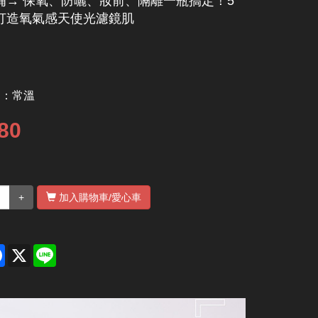
備→ 保氧、防曬、妝前、隔離一瓶搞定！5
打造氧氣感天使光濾鏡肌
別：
常溫
80
+
加入購物車
/愛心車
re
Facebook
X
Line