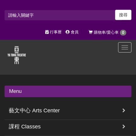
搜尋
行事曆
會員
購物車/愛心車
0
選
單
切
換
Menu
藝文中心 Arts Center
課程 Classes