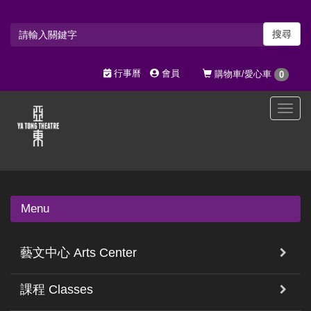
搜尋
行事曆
會員
購物車/愛心車
0
選
單
切
換
Menu
藝文中心 Arts Center
課程 Classes