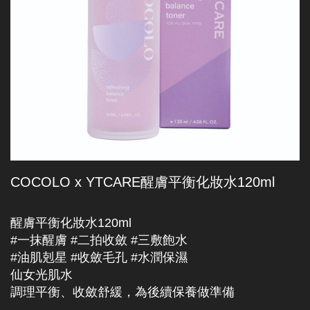
COCOLO x YTCARE醒膚平衡化妝水120ml
醒膚平衡化妝水120ml
#一抹醒膚 #二拍收斂 #三敷飽水
#油肌剋星 #收斂毛孔 #水潤保濕
仙女光肌水
調理平衡、收斂舒緩，為後續保養做準備