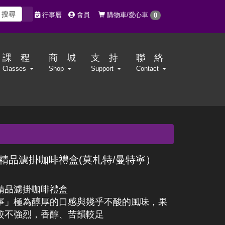
搜尋
購物車/愛心車
行事曆
會員
0
課 程
商 城
支 持
聯 絡
Classes
Shop
Support
Contact
精品濾掛咖啡禮盒(莫札特/曼特寧）
精品濾掛咖啡禮盒
寧」極為醇厚的口感與幾乎不酸的風味，果
較不強烈，香醇、苦韻較足