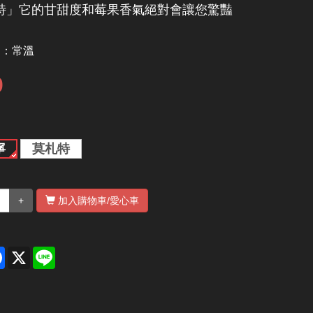
特」它的甘甜度和莓果香氣絕對會讓您驚豔
別：
常溫
0
寧
莫札特
+
加入購物車
/愛心車
re
Facebook
X
Line