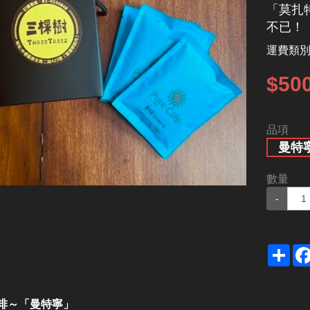
「莫扎
不已！
運費類
$50
品項
曼特
數量
-
Sha
啡～「曼特寧」