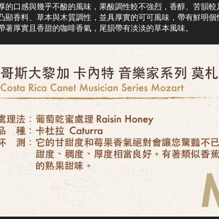
厚的口感與幾乎不酸的風味，果酸調性較不強烈，香醇、苦韻較
凸顯香料、草本與木質調性，並具厚實的可可風味，帶有鮮明個
帶著厚實且香甜的咖啡香氣，尾韻帶有淡淡的草本風味。