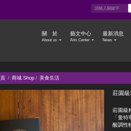
關 於
藝文中心
最新消息
About us
Arts Center
News
頁
商城 Shop
美食生活
莊園級
莊園級
「曼特
酸調性