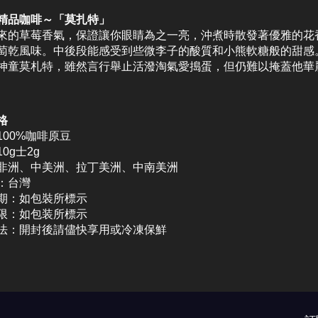
精品咖啡～「莫扎特」
來的草莓香氣，保證讓你眼睛為之一亮，沖煮時散發著優雅的花
萄乾風味。中後段能感受到些微李子的酸質和小熊軟糖般的甜感
神童莫札特，雖然言行舉止活潑淘氣愛搗蛋，但仍難以掩蓋他華
格
100%咖啡原豆
0g士2g
非洲、中美洲、拉丁美洲、中南美洲
：台灣
期：如包裝所標示
限：如包装所標示
法：開封後請儘快享用或冷凍保鮮