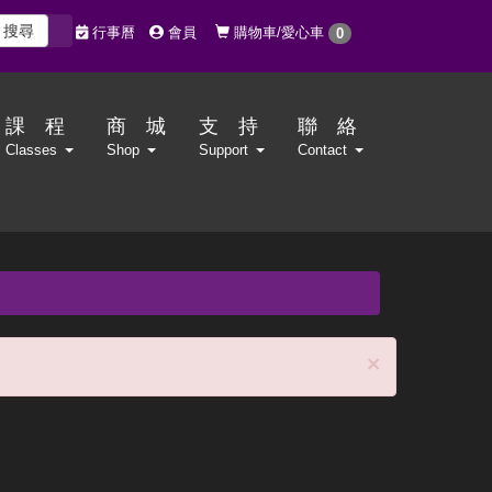
搜尋
購物車/愛心車
行事曆
會員
0
課 程
商 城
支 持
聯 絡
Classes
Shop
Support
Contact
Close
×