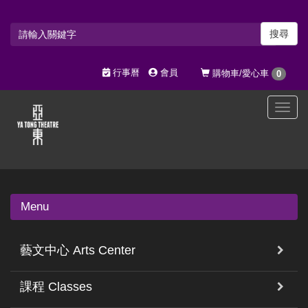
搜尋
行事曆
會員
購物車/愛心車
0
選
單
切
換
Menu
藝文中心 Arts Center
課程 Classes