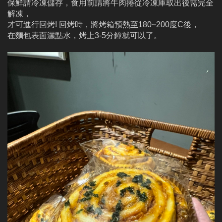
保鮮請冷凍儲存，食用前請將牛肉捲從冷凍庫取出後需完全
解凍，
才可進行回烤! 回烤時，將烤箱預熱至180~200度C後，
在麵包表面灑點水，烤上3-5分鐘就可以了。