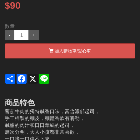
$90
數量
-
+
加入購物車
/愛心車
Share
Facebook
X
Line
商品特色
蕃茄牛肉的獨特鹹香口味，富含濃郁起司，
手工桿製的麵皮，麵體香軟有嚼勁，
鹹甜的肉汁和口口牽絲的起司，
層次分明，大人小孩都非常喜歡，
一口接一口停不下來，