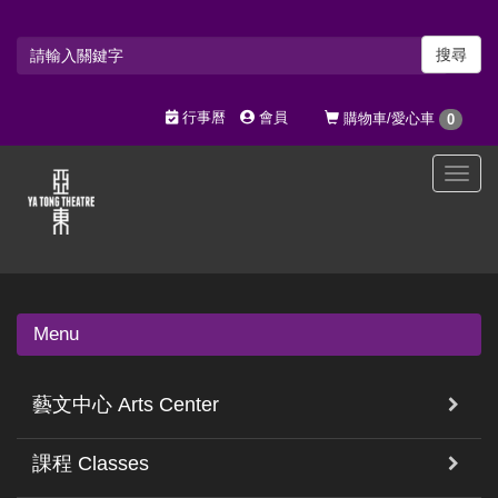
搜尋
行事曆
會員
購物車/愛心車
0
選
單
切
換
Menu
藝文中心 Arts Center
課程 Classes