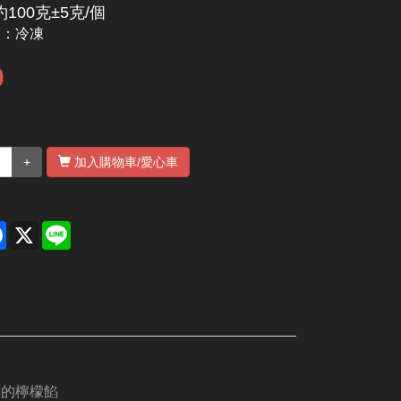
100克±5克/個
別：
冷凍
0
+
加入購物車
/愛心車
re
Facebook
X
Line
甜的檸檬餡