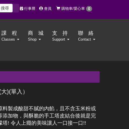
搜尋
購物車/愛心車
行事曆
會員
0
課 程
商 城
支 持
聯 絡
Classes
Shop
Support
Contact
(大)(單入）
原料製成酸甜不膩的內餡，且不含玉米粉或
等添加物，與酥脆的手工塔皮結合後就是完
檬塔! 令人上癮的美味讓人一口接一口!!