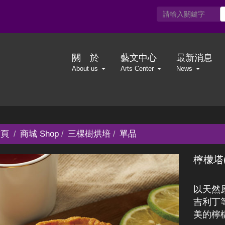
關 於
藝文中心
最新消息
About us
Arts Center
News
頁
商城 Shop
三棵樹烘培
單品
檸檬塔
以天然
吉利丁
美的檸