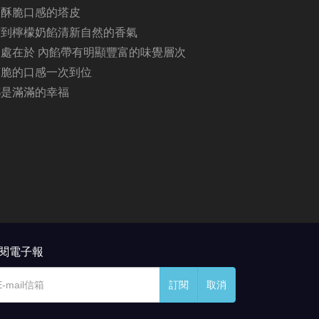
濃酥脆口感的塔皮
嚐到檸檬奶餡清新自然的香氣
處在於 內餡帶有明顯豐富的味覺層次
爽脆的口感一次到位
都是滿滿的幸福
閱電子報
訂閱
取消