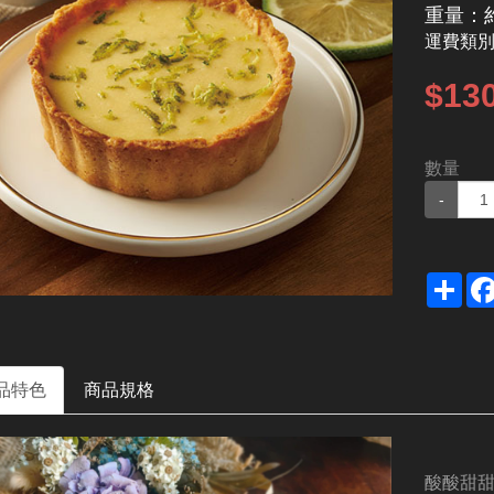
重量：約
運費類
$13
數量
-
Sha
品特色
商品規格
酸酸甜