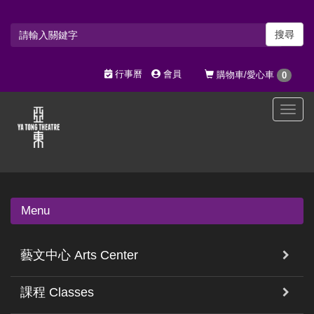
搜尋
行事曆
會員
購物車/愛心車
0
選
單
切
換
Menu
藝文中心 Arts Center
課程 Classes