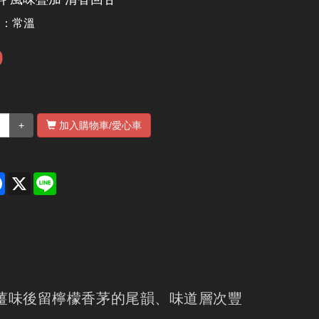
別：
常溫
0
+
加入購物車
/愛心車
re
Facebook
X
Line
薑味後留檸檬香茅的尾韻、味道層次豐