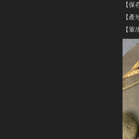
【保
【產
【葷