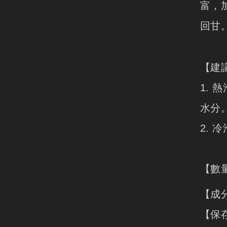
富，
回甘
【建
1.
水分
2. 
【數
【成
【保