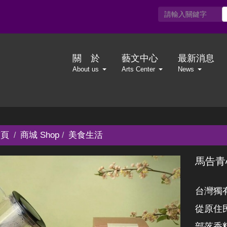
關 於
藝文中心
最新消息
About us
Arts Center
News
頁
商城 Shop
美食生活
馬告青
台灣獨
從原住
部落香