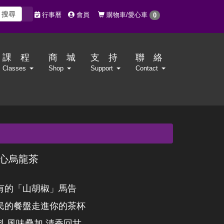
搜尋
購物車/愛心車
行事曆
會員
0
課 程
商 城
支 持
聯 絡
Classes
Shop
Support
Contact
心烏龍茶
有的「山胡椒」馬告
民的餐盤走進你的茶杯
料 風味疊加 清香回甘