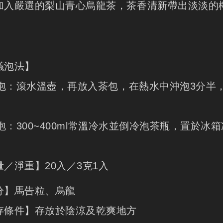
加入嚴選的梨山青心烏龍茶，茶香清新帶出淡淡的
。
議泡法】
 熱泡：滾水溫壺，再放入茶包，在熱水中沖泡3分
。
冷泡：300~400ml常溫冷水並倒冷泡茶瓶，置於冰
量／淨重】20入／3克1入
分】馬告粒、烏龍
存條件】存放於陰涼及乾爽地方