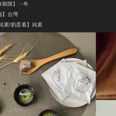
存期限】ㄧ年
地】台灣
/純素/奶蛋素】純素