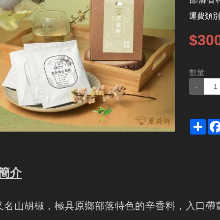
運費類
$30
數量
-
Sha
簡介
又名山胡椒，極具原鄉部落特色的辛香料，入口帶