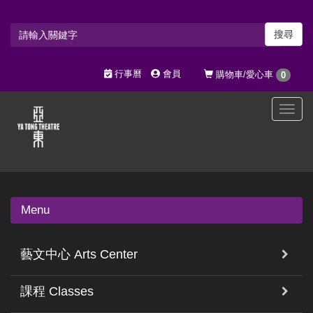
搜尋
行事曆
會員
購物車/愛心車
0
選
單
切
換
Menu
藝文中心 Arts Center
課程 Classes