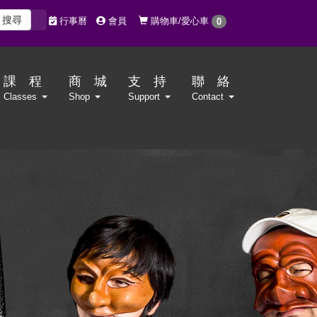
搜尋
購物車/愛心車
行事曆
會員
0
課 程
商 城
支 持
聯 絡
Classes
Shop
Support
Contact