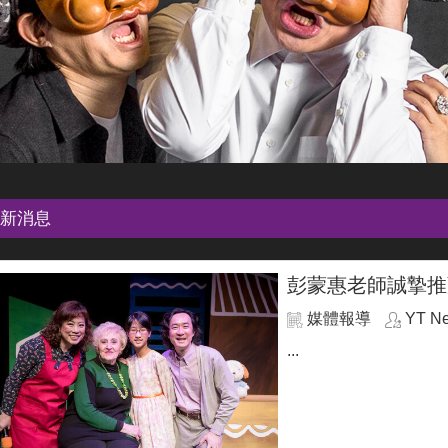
新消息
彭蒙惠老師誠摯推
媒體報導
YT N
...