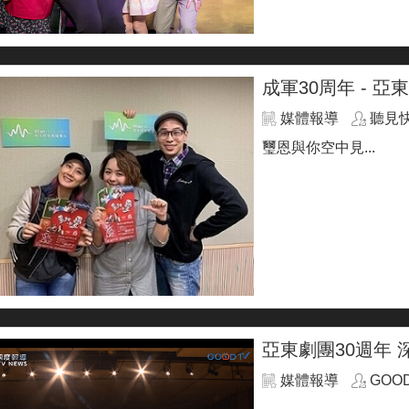
成軍30周年 - 亞
媒體報導
聽見快樂
璽恩與你空中見...
亞東劇團30週年
媒體報導
GOO