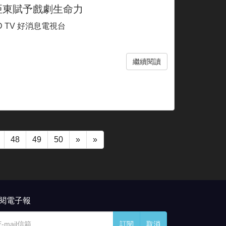
亞東賦予戲劇生命力
D TV 好消息電視台
繼續閱讀
48
49
50
»
»
閱電子報
訂閱
取消