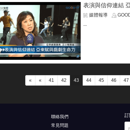
表演與信仰連結 
媒體報導
GOO
...
«
«
41
42
43
44
45
46
47
訂
聯絡我們
常見問題