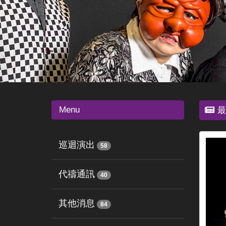
Menu
最
巡迴演出
58
代禱通訊
40
其他消息
84