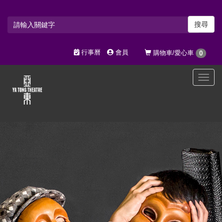
搜尋
行事曆
會員
購物車/愛心車
0
選
單
切
換