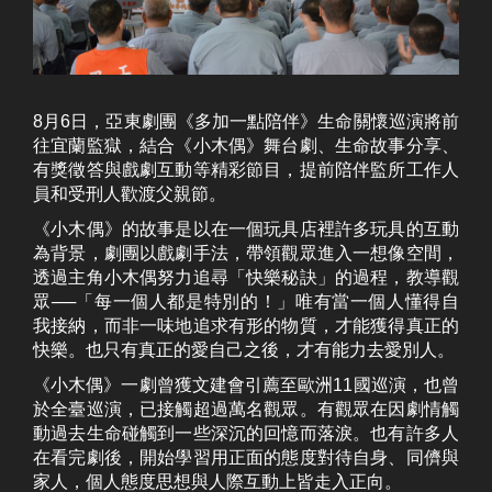
8月6日，亞東劇團《多加一點陪伴》生命關懷巡演將前
往宜蘭監獄，結合《小木偶》舞台劇、生命故事分享、
有獎徵答與戲劇互動等精彩節目，提前陪伴監所工作人
員和受刑人歡渡父親節。
《小木偶》的故事是以在一個玩具店裡許多玩具的互動
為背景，劇團以戲劇手法，帶領觀眾進入一想像空間，
透過主角小木偶努力追尋「快樂秘訣」的過程，教導觀
眾──「每一個人都是特別的！」唯有當一個人懂得自
我接納，而非一味地追求有形的物質，才能獲得真正的
快樂。也只有真正的愛自己之後，才有能力去愛別人。
《小木偶》一劇曾獲文建會引薦至歐洲11國巡演，也曾
於全臺巡演，已接觸超過萬名觀眾。有觀眾在因劇情觸
動過去生命碰觸到一些深沉的回憶而落淚。也有許多人
在看完劇後，開始學習用正面的態度對待自身、同儕與
家人，個人態度思想與人際互動上皆走入正向。