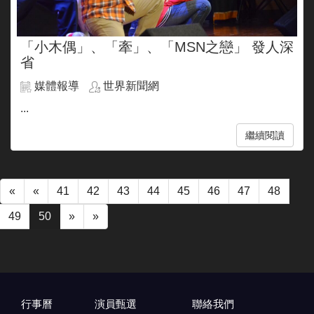
「小木偶」、「牽」、「MSN之戀」 發人深
省
媒體報導
世界新聞網
...
繼續閱讀
«
«
41
42
43
44
45
46
47
48
49
50
»
»
行事曆
演員甄選
聯絡我們