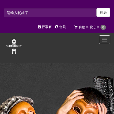
搜尋
行事曆
會員
購物車/愛心車
0
選
單
切
換