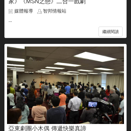
家》《MSN之戀》二合一戲劇
媒體報導
智邦情報站
...
繼續閱讀
亞東劇團小木偶 傳遞快樂真諦