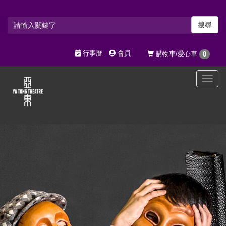
搜尋
行事曆
會員
購物車/愛心車
0
選
單
切
換