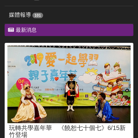
媒體報導
101
最新消息
玩轉共學嘉年華 《饒恕七十個七》6/15新
竹登場