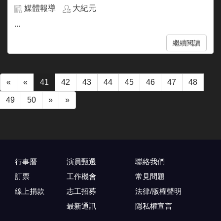
媒體報導
大紀元
...
繼續閱讀
«
«
41
42
43
44
45
46
47
48
49
50
»
»
行事曆
演員甄選
聯絡我們
訂票
工作機會
常見問題
線上捐款
志工招募
法律/版權聲明
最新通訊
隱私權宣言