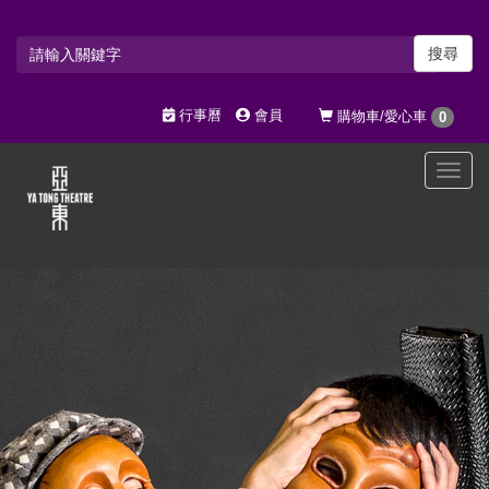
搜尋
行事曆
會員
購物車/愛心車
0
選
單
切
換