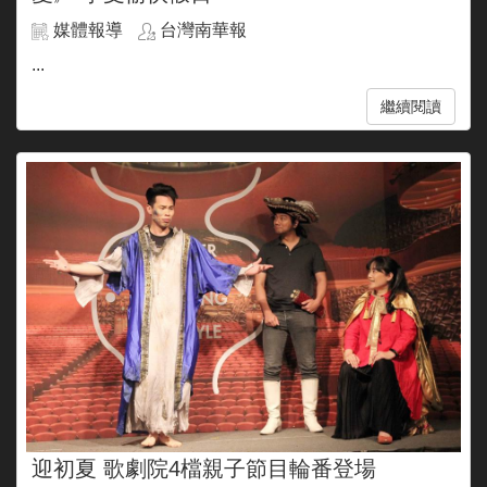
媒體報導
台灣南華報
...
繼續閱讀
迎初夏 歌劇院4檔親子節目輪番登場