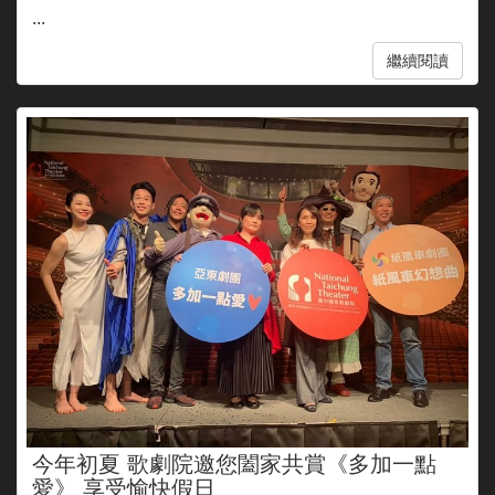
...
繼續閱讀
今年初夏 歌劇院邀您闔家共賞《多加一點
愛》 享受愉快假日