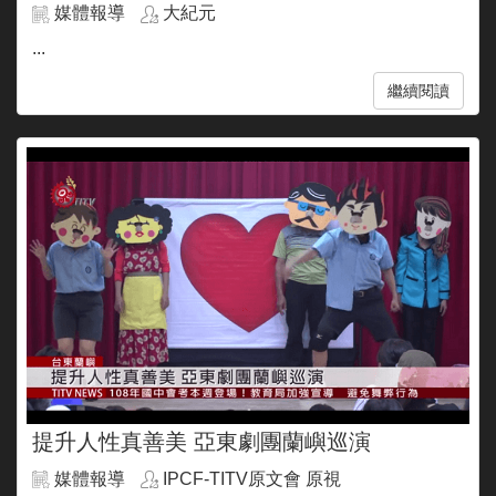
媒體報導
大紀元
...
繼續閱讀
提升人性真善美 亞東劇團蘭嶼巡演
媒體報導
IPCF-TITV原文會 原視