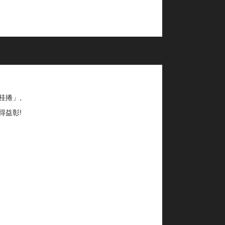
桂捲」,
得益彰!