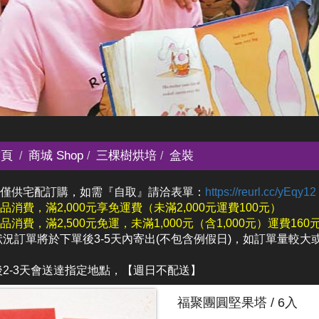
頁
商城 Shop
三棵樹烘培
盒裝
城僅供宅配訂購，如需『自取』請洽表單：
https://reurl.cc/yEqy12
品消費，滿2,000元享免運費（未滿2,000元運費100元）
品消費，滿2,500元免運，未滿1,000元（含1,000元）運費160元，
般狀況訂單將於下單後3-5天內寄出(不包含例假日)，如訂單量較
出後2-3天會送達指定地點，【週日不配送】
福聚團圓堅果塔 / 6入