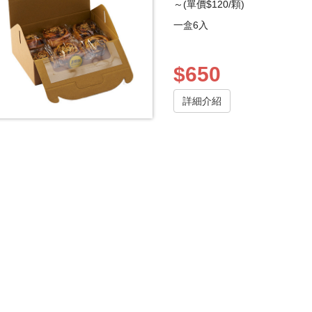
～(單價$120/顆)
一盒6入
$650
詳細介紹