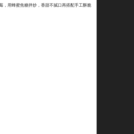
莓，用蜂蜜焦糖拌炒，香甜不膩口再搭配手工酥脆