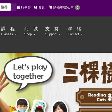
搜尋
購物車/愛心車
行事曆
會員
0
課 程
商 城
支 持
聯 絡
Classes
Shop
Support
Contact