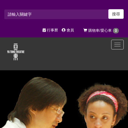
搜尋
行事曆
會員
購物車/愛心車
0
選
單
切
換