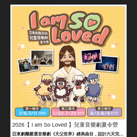
2026【 I am So Loved 】兒童音樂劇夏令營
亞東劇團嚴選音樂劇《天父世界》經典曲目，設計六天完整且豐富的課程與排演，不僅學習表演，更是從中學習美好的品格，並將在最後一天呈現，歡迎攜家帶眷共襄盛舉。