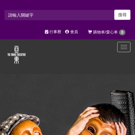
搜尋
行事曆
會員
購物車/愛心車
0
選
單
切
換