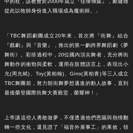
中的杖，該教會於2000年成立『佳偉傳媒』，鄺健雄
從此以牧師身份進入職場成為魔術師。」
「TBC舞蹈劇團成立20年來，首次將『街舞』結合
『戲劇』與『音樂』，推出的第一齣跨界舞蹈劇《夢
舞街》。彩排過程中，20位國內頂尖舞者，充分將街
舞動作的衝勁與柔軟，運用在肢體語言上，表現出小
允(周允斌)、Toy(黃柏翰)、Gino(黃柏青)等三人成立
TBC舞團前，努力朝街舞夢想邁進的動人故事，直到
最後榮登國際街舞大賽殿堂，榮耀神！」
上帝讓這些人勇敢做夢，不僅透過他們恩賜與熱情翻
轉一些文化，還見證了「福音外展事工」的果效，領