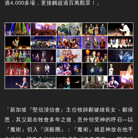
過4,000多場，更接觸超過百萬觀眾！」
「新加坡『堅信浸信會』主任牧師鄺健雄長女 - 鄺保
恩，其父親在牧會多年之後，意外領受神的呼召—以
『魔術』切入『演藝圈』；『魔術』就是神放在他手