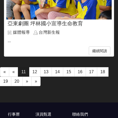
亞東劇團 坪林國小宣導生命教育
媒體報導
台灣新生報
...
繼續閱讀
«
«
11
12
13
14
15
16
17
18
19
20
»
»
行事曆
演員甄選
聯絡我們