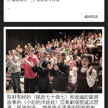
...
繼續閱讀
取材聖經的《饒恕七十個七》和改編彭蒙惠
故事的《小彭的洋娃娃》亞東劇場聖誕試營
運「爆滿加場」 增進親子溝通的闔家戲劇