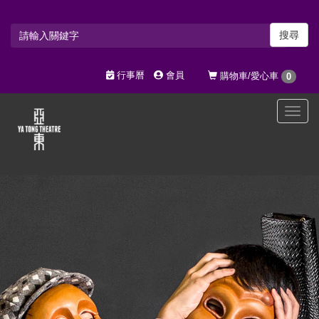
搜尋
行事曆
會員
購物車/愛心車
0
選
單
切
換