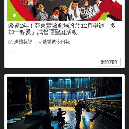
睽違2年！亞東實驗劇場將於12月舉辦「多
加一點愛」試營運聖誕活動
媒體報導
基督教今日報
...
繼續閱讀