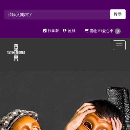
搜尋
行事曆
會員
購物車/愛心車
0
選
單
切
換