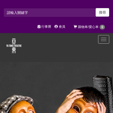
搜尋
行事曆
會員
購物車/愛心車
0
選
單
切
換