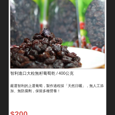
智利進口大粒無籽葡萄乾 / 400公克
嚴選智利的上選葡萄，製作過程採「天然日曬」，無人工添
加、無防腐劑，保留多種營養！
$200