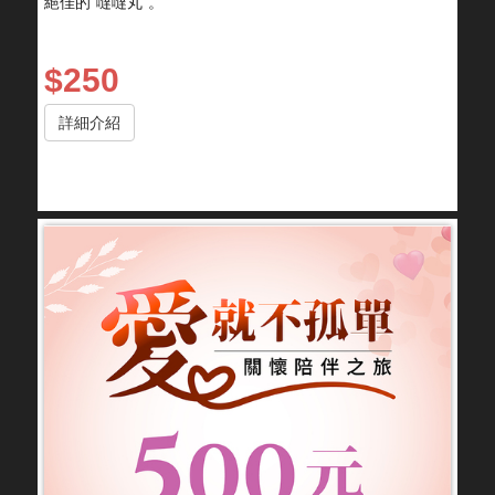
絕佳的“噠噠丸”。
$250
詳細介紹