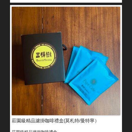
莊園級精品濾掛咖啡禮盒(莫札特/曼特寧）