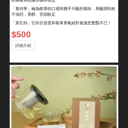
莊園級精品濾掛咖啡禮盒
「曼特寧」極為醇厚的口感與幾乎不酸的風味，果酸調性較
不強烈，香醇、苦韻較足
「莫扎特」它的甘甜度和莓果香氣絕對會讓您驚豔不已！
$500
詳細介紹