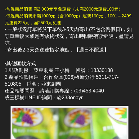
·常溫商品消費 滿2,000元享免運費（未滿2000元運費100元）
·低溫商品消費未滿1000元（含1000元）運費160元，1001～2499
元運費225元，滿2500元免運
· 一般狀況訂單將於下單後3-5天內寄出(不包含例假日)，如
訂單量較大或是有缺貨狀況，寄出時間將有所延遲，盡請見
諒。
· 寄出後2-3天會送達指定地點，【週日不配送】
·其他匯款方式
1.郵政劃撥：亞東劇團 王小梅 帳號：18330188
2.產品匯款帳戶：合作金庫(006)板新分行 5311-717-
510805 戶名：亞東劇團
產品相關問題，請洽訂購專線：(03)453-4040
或三棵樹LINE ID詢問：@233onayr