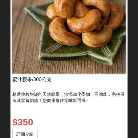
蜜汁腰果/300公克
精選粒粒飽滿的天然腰果，無添加化學物，不油炸，完整保
留其營養價值！您健康最佳零嘴新選擇~
$350
詳細介紹