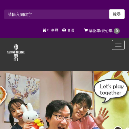
搜尋
行事曆
會員
購物車/愛心車
0
選
單
切
換