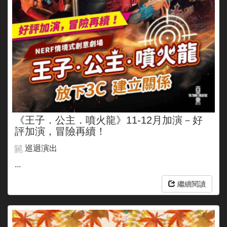
《王子．公主．噴火龍》11-12月加演－好
評加演，冒險再續！
巡迴演出
...
繼續閱讀