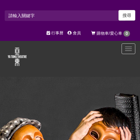
搜尋
行事曆
會員
購物車/愛心車
0
選
單
切
換