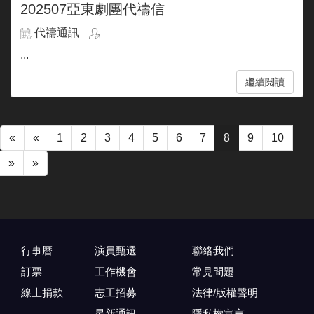
202507亞東劇團代禱信
代禱通訊
...
繼續閱讀
«
«
1
2
3
4
5
6
7
8
9
10
»
»
行事曆
演員甄選
聯絡我們
訂票
工作機會
常見問題
線上捐款
志工招募
法律/版權聲明
最新通訊
隱私權宣言