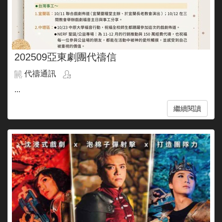
202509亞東劇團代禱信
代禱通訊
...
繼續閱讀