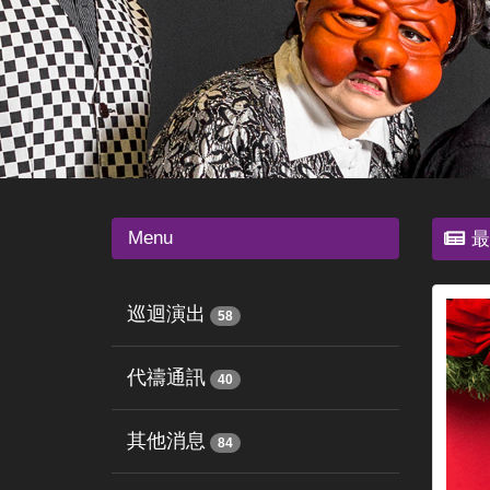
Menu
最
巡迴演出
58
代禱通訊
40
其他消息
84