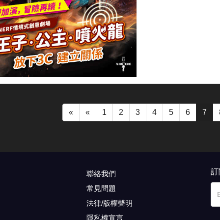
«
«
1
2
3
4
5
6
7
訂
聯絡我們
常見問題
法律/版權聲明
隱私權宣言