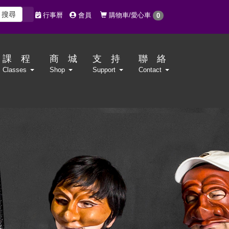
搜尋
購物車/愛心車
行事曆
會員
0
課 程
商 城
支 持
聯 絡
Classes
Shop
Support
Contact