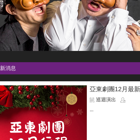
新消息
亞東劇團12月最
巡迴演出
...