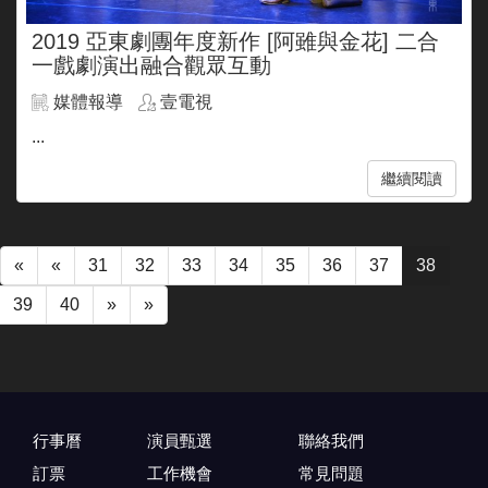
2019 亞東劇團年度新作 [阿雖與金花] 二合
一戲劇演出融合觀眾互動
媒體報導
壹電視
...
繼續閱讀
«
«
31
32
33
34
35
36
37
38
39
40
»
»
行事曆
演員甄選
聯絡我們
訂票
工作機會
常見問題