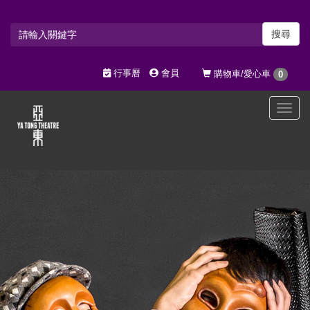
搜尋
行事曆
會員
購物車/愛心車
0
選
單
切
換