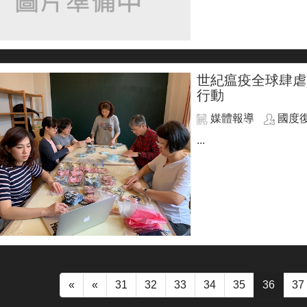
世紀瘟疫全球肆虐 
行動
媒體報導
國度
...
«
«
31
32
33
34
35
36
37