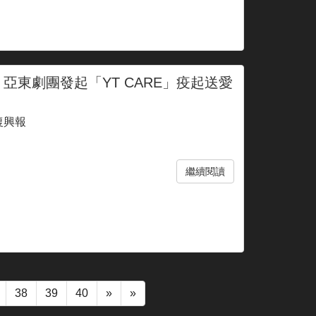
亞東劇團發起「YT CARE」疫起送愛
復興報
繼續閱讀
38
39
40
»
»