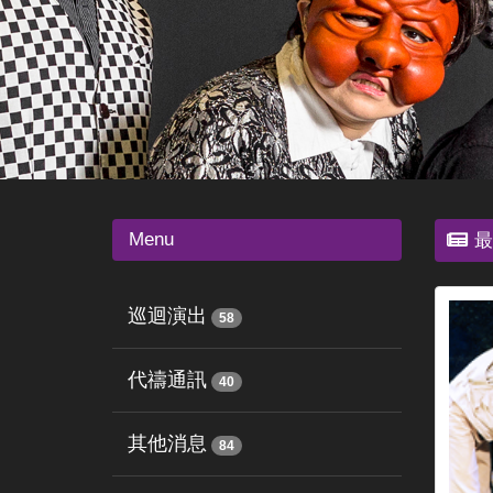
Menu
最
巡迴演出
58
代禱通訊
40
其他消息
84