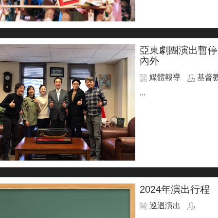
亞東劇團演出暫停
內外
媒體報導
基督
...
2024年演出行程
巡迴演出