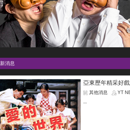
新消息
亞東歷年精采好戲
其他消息
YT N
...