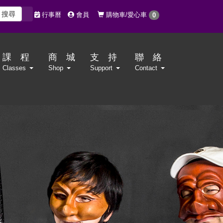
搜尋
購物車/愛心車
行事曆
會員
0
課 程
商 城
支 持
聯 絡
Classes
Shop
Support
Contact