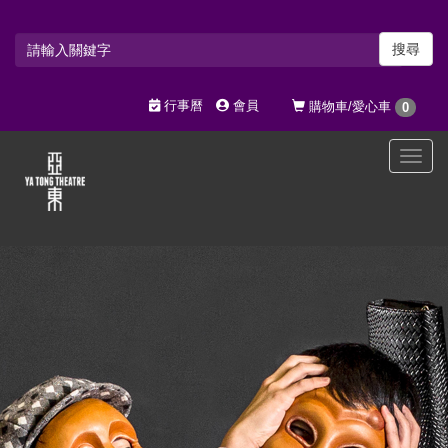
搜尋
行事曆
會員
購物車/愛心車
0
選
單
切
換