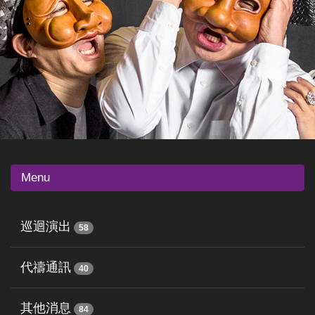
Menu
巡迴演出
58
代禱通訊
40
其他消息
84