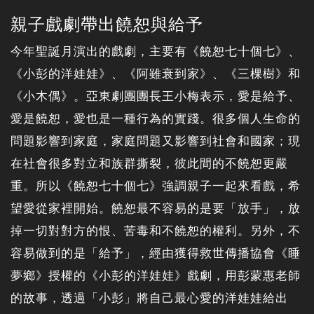
親子戲劇帶出饒恕與給予
今年聖誕月演出的戲劇，主要有《饒恕七十個七》、
《小彭的洋娃娃》、《阿雖衰到家》、《三棵樹》和
《小木偶》。亞東劇團團長王小梅表示，愛是給予、
愛是饒恕，愛也是一種行為的實踐。很多個人生命的
問題影響到家庭，家庭問題又影響到社會和國家；現
在社會很多對立和族群撕裂，彼此間的不饒恕更嚴
重。所以《饒恕七十個七》強調親子一起來看戲，希
望愛從家裡開始。饒恕最不容易的是要「放手」，放
掉一切對對方的恨、苦毒和不饒恕的權利。另外，不
容易做到的是「給予」，經由獲得救世傳播協會《睡
夢鄉》授權的《小彭的洋娃娃》戲劇，用彭蒙惠老師
的故事，透過「小彭」將自己最心愛的洋娃娃給出