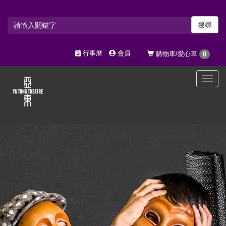
搜尋
行事曆
會員
購物車/愛心車
0
選
單
切
換