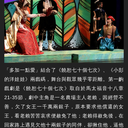
「多加一點愛」結合了《饒恕七十個七次》、《小彭
的洋娃娃》兩戲碼，舞台與觀眾幾乎零距離。第一齣
戲劇是《饒恕七十個七次》取自於馬太福音十八章
21-35節，劇中主角是一名農場主人老賴，因經營不
善，欠了女王一千萬兩銀子，原本要求他償還的女
王，看老賴苦苦哀求便赦免了他；老賴得赦免後，在
回家路上遇見欠他十兩銀子的同伴，卻揪住他，逼他