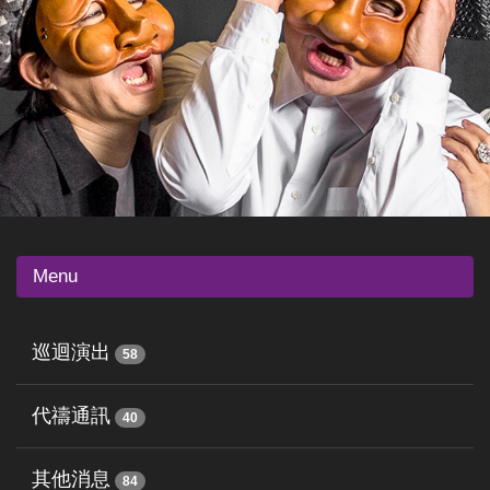
Menu
巡迴演出
58
代禱通訊
40
其他消息
84