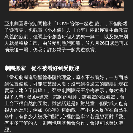
亞東劇團暑假期間推出「LOVE陪你一起遊‧戲」，不但陪親
子遊市集，也觀賞《小木偶》與《心牢》兩部極富生命教育
意義的戲劇，強調上帝創造每個人的獨一無二，以及饒恕別
人就是釋放自己。由於受到熱烈回響，於八月26日緊急再加
演最後一場，仍吸引許多親子一起共遊觀賞。
劇團搬家 從不被看好到受歡迎
「當初劇團進到聖德學院培理堂，原本不被看好，一方面感
到位置偏遠，可能沒甚麼人潮；沒想到從過去的贈票到現在
賣票，建立了口碑！」亞東劇團團長王小梅表示，每次演出
很多人帶小Baby進來，該睡的就睡，該看戲的就看戲，台
上台下很自然的互動。雖然話題是針對兒童，但對成人也有
很大的反思，例如《心牢》這齣戲，有不少人反省在自己生
命中，有多少人被我們關到心裡的監牢？若是想要對「愛」
有更多了解的人，劇團也與基甸會合作，會後可以發送聖
經。