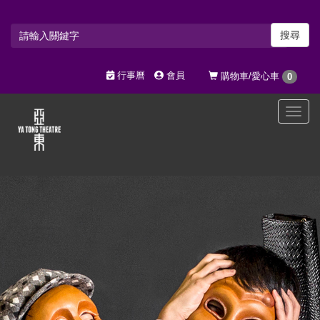
搜尋
行事曆
會員
購物車/愛心車
0
選
單
切
換