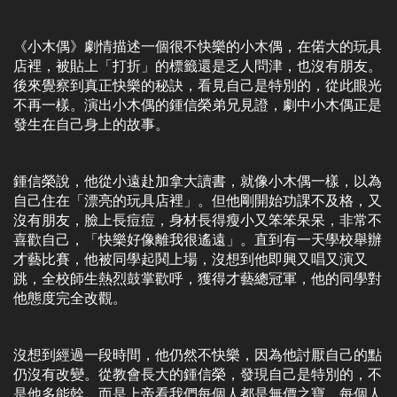
《小木偶》劇情描述一個很不快樂的小木偶，在偌大的玩具
店裡，被貼上「打折」的標籤還是乏人問津，也沒有朋友。
後來覺察到真正快樂的秘訣，看見自己是特別的，從此眼光
不再一樣。演出小木偶的鍾信榮弟兄見證，劇中小木偶正是
發生在自己身上的故事。
鍾信榮說，他從小遠赴加拿大讀書，就像小木偶一樣，以為
自己住在「漂亮的玩具店裡」。但他剛開始功課不及格，又
沒有朋友，臉上長痘痘，身材長得瘦小又笨笨呆呆，非常不
喜歡自己，「快樂好像離我很遙遠」。直到有一天學校舉辦
才藝比賽，他被同學起鬨上場，沒想到他即興又唱又演又
跳，全校師生熱烈鼓掌歡呼，獲得才藝總冠軍，他的同學對
他態度完全改觀。
沒想到經過一段時間，他仍然不快樂，因為他討厭自己的點
仍沒有改變。從教會長大的鍾信榮，發現自己是特別的，不
是他多能幹，而是上帝看我們每個人都是無價之寶，每個人