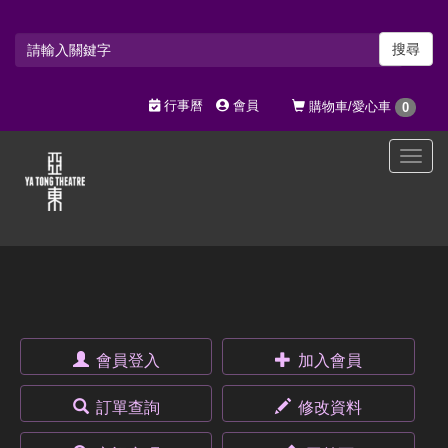
搜尋
行事曆
會員
購物車/愛心車
0
選
單
切
換
會員登入
加入會員
訂單查詢
修改資料